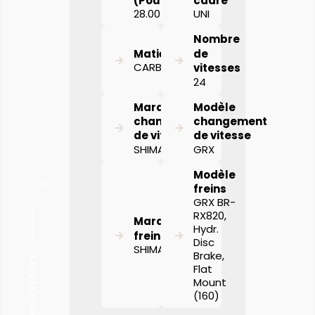
(Pouces)
cadre
28.00
UNI
Nombre
Matière
de
CARBON
vitesses
24
Marque
Modèle
changement
changement
de vitesse
de vitesse
SHIMANO
GRX
Modèle
freins
GRX BR-
RX820,
Marque
Hydr.
freins
Disc
SHIMANO
Brake,
SUIVIEZ-NOUS
Flat
Mount
(160)