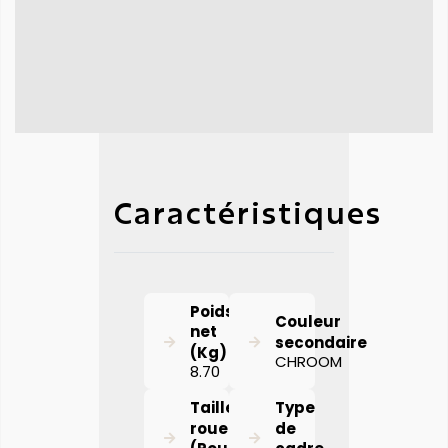
Caractéristiques
Poids
Couleur
net
secondaire
(Kg)
CHROOM
8.70
Taille de
Type
roue
de