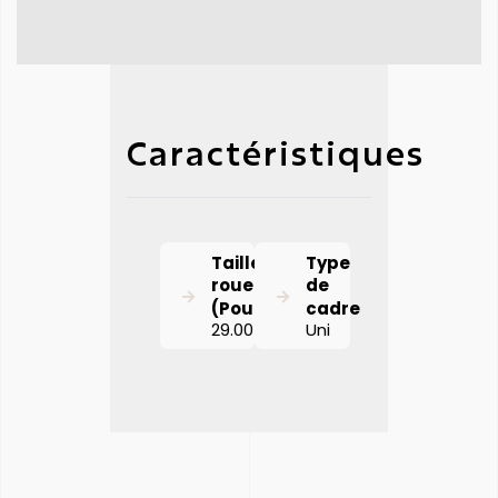
Caractéristiques
Taille de
Type
roue
de
(Pouces)
cadre
29.00
Uni