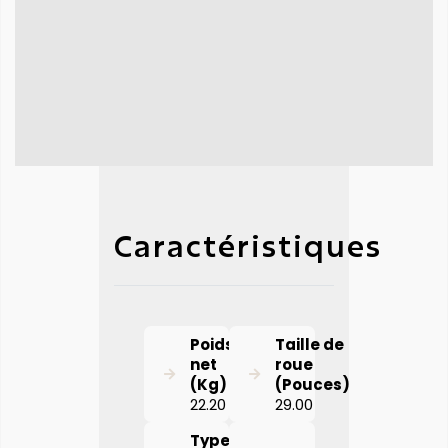
Caractéristiques
Poids
Taille de
net
roue
(Kg)
(Pouces)
22.20
29.00
Type