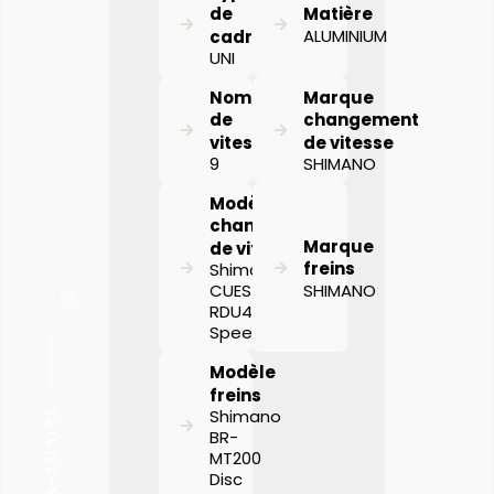
de
Matière
ALUMINIUM
cadre
UNI
Nombre
Marque
de
changement
vitesses
de vitesse
9
SHIMANO
Modèle
changement
Marque
de vitesse
freins
Shimano
SHIMANO
CUES
RDU4000GS 9
Speed
Modèle
freins
SUIVIEZ-NOUS
Shimano
BR-
MT200
Disc